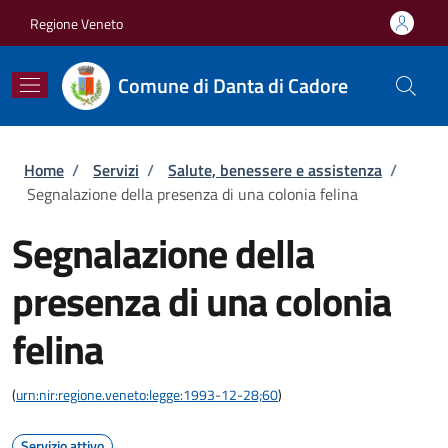
Salta al contenuto principale
Skip to footer content
Regione Veneto
Comune di Danta di Cadore
Briciole di pane
Home
/
Servizi
/
Salute, benessere e assistenza
/
Segnalazione della presenza di una colonia felina
Segnalazione della
presenza di una colonia
felina
(
urn:nir:regione.veneto:legge:1993-12-28;60
)
Servizio attivo