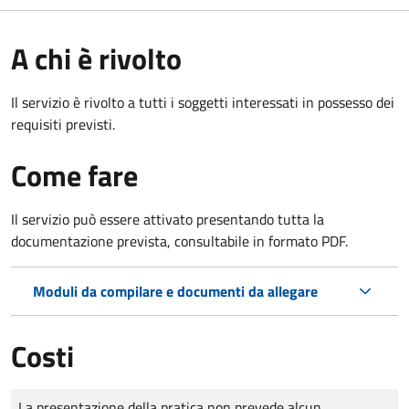
A chi è rivolto
Il servizio è rivolto a tutti i soggetti interessati in possesso dei
requisiti previsti.
Come fare
Il servizio può essere attivato presentando tutta la
documentazione prevista, consultabile in formato PDF.
Moduli da compilare e documenti da allegare
Costi
Tipo di pagamento
Importo
La presentazione della pratica non prevede alcun