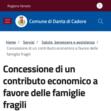
Salta al contenuto principale
Skip to footer content
Regione Veneto
Comune di Danta di Cadore
Briciole di pane
Home
/
Servizi
/
Salute, benessere e assistenza
/
Concessione di un contributo economico a favore delle
famiglie fragili
Concessione di un
contributo economico a
favore delle famiglie
fragili