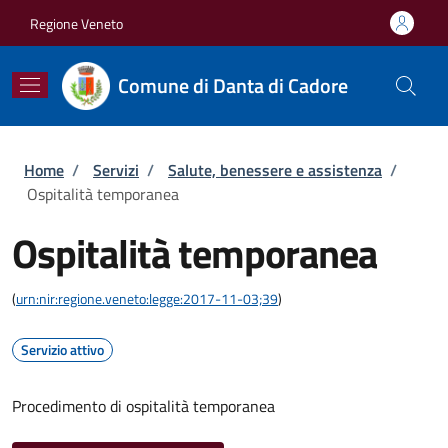
Salta al contenuto principale
Skip to footer content
Regione Veneto
Comune di Danta di Cadore
Briciole di pane
Home
/
Servizi
/
Salute, benessere e assistenza
/
Ospitalità temporanea
Ospitalità temporanea
(
urn:nir:regione.veneto:legge:2017-11-03;39
)
Servizio attivo
Procedimento di ospitalità temporanea