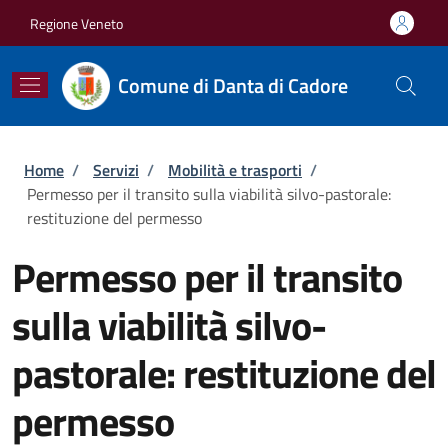
Salta al contenuto principale
Skip to footer content
Regione Veneto
Comune di Danta di Cadore
Briciole di pane
Home
/
Servizi
/
Mobilità e trasporti
/
Permesso per il transito sulla viabilità silvo-pastorale:
restituzione del permesso
Permesso per il transito
sulla viabilità silvo-
pastorale: restituzione del
permesso