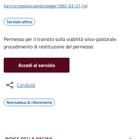
(
urn:nir:regione.veneto:legge:1992-03-31;14
)
Servizio attivo
Permesso per il transito sulla viabilità silvo-pastorale:
procedimento di restituzione del permesso
Accedi al servizio
Condividi
Normativa di riferimento