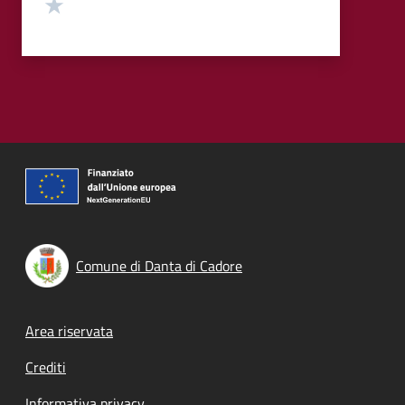
Valuta 1 stelle su 5
Comune di Danta di Cadore
Footer menu
Area riservata
Crediti
Informativa privacy