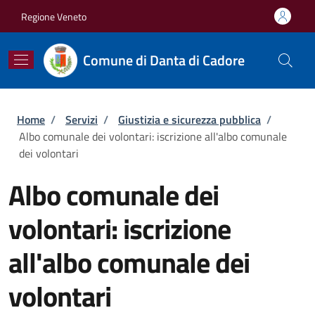
Salta al contenuto principale
Skip to footer content
Regione Veneto
Comune di Danta di Cadore
Briciole di pane
Home
/
Servizi
/
Giustizia e sicurezza pubblica
/
Albo comunale dei volontari: iscrizione all'albo comunale
dei volontari
Albo comunale dei
volontari: iscrizione
all'albo comunale dei
volontari