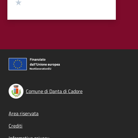
Valuta 1 stelle su 5
Comune di Danta di Cadore
Footer menu
Area riservata
Crediti
Informativa privacy