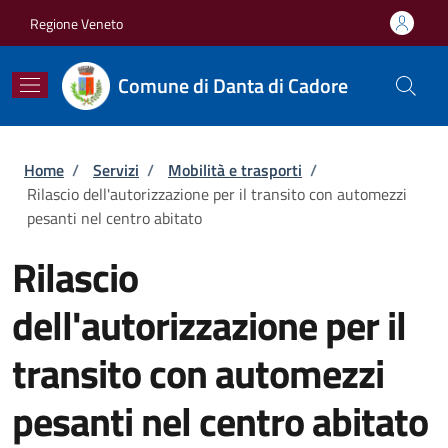
Salta al contenuto principale
Skip to footer content
Regione Veneto
Comune di Danta di Cadore
Briciole di pane
Home
/
Servizi
/
Mobilità e trasporti
/
Rilascio dell'autorizzazione per il transito con automezzi
pesanti nel centro abitato
Rilascio
dell'autorizzazione per il
transito con automezzi
pesanti nel centro abitato