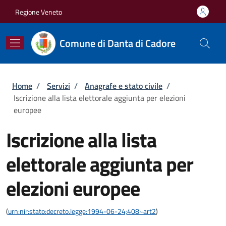
Salta al contenuto principale
Skip to footer content
Regione Veneto
Comune di Danta di Cadore
Briciole di pane
Home
/
Servizi
/
Anagrafe e stato civile
/
Iscrizione alla lista elettorale aggiunta per elezioni
europee
Iscrizione alla lista
elettorale aggiunta per
elezioni europee
(
urn:nir:stato:decreto.legge:1994-06-24;408~art2
)