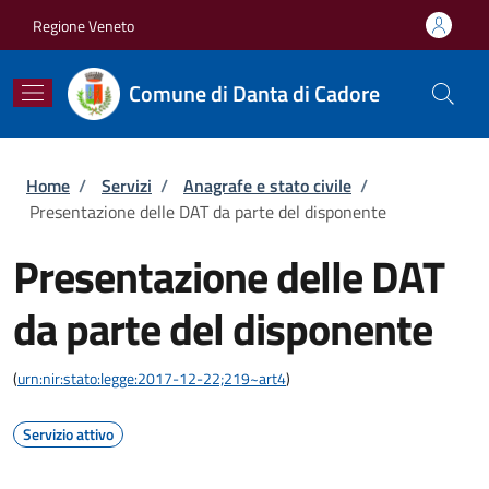
Salta al contenuto principale
Skip to footer content
Regione Veneto
Comune di Danta di Cadore
Briciole di pane
Home
/
Servizi
/
Anagrafe e stato civile
/
Presentazione delle DAT da parte del disponente
Presentazione delle DAT
da parte del disponente
(
urn:nir:stato:legge:2017-12-22;219~art4
)
Servizio attivo