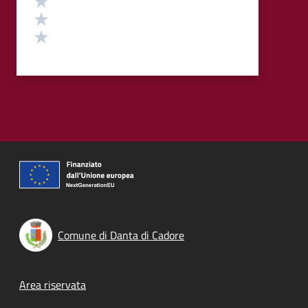
Valuta 2 stelle su 5
Valuta 1 stelle su 5
Comune di Danta di Cadore
Footer menu
Area riservata