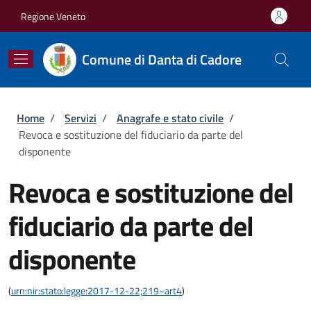
Salta al contenuto principale
Skip to footer content
Regione Veneto
Comune di Danta di Cadore
Briciole di pane
Home
/
Servizi
/
Anagrafe e stato civile
/
Revoca e sostituzione del fiduciario da parte del
disponente
Revoca e sostituzione del
fiduciario da parte del
disponente
(
urn:nir:stato:legge:2017-12-22;219~art4
)