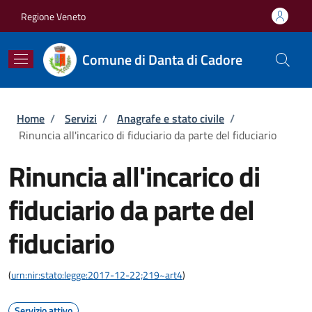
Salta al contenuto principale
Skip to footer content
Regione Veneto
Comune di Danta di Cadore
Briciole di pane
Home
/
Servizi
/
Anagrafe e stato civile
/
Rinuncia all'incarico di fiduciario da parte del fiduciario
Rinuncia all'incarico di
fiduciario da parte del
fiduciario
(
urn:nir:stato:legge:2017-12-22;219~art4
)
Servizio attivo