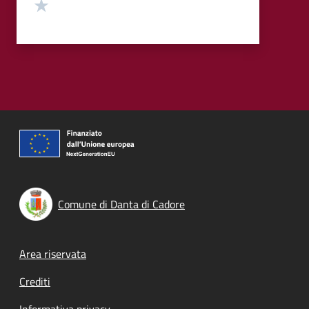
Valuta 1 stelle su 5
Comune di Danta di Cadore
Footer menu
Area riservata
Crediti
Informativa privacy