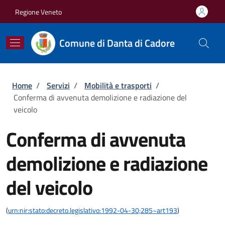
Salta al contenuto principale
Skip to footer content
Regione Veneto
Comune di Danta di Cadore
Briciole di pane
Home
/
Servizi
/
Mobilità e trasporti
/
Conferma di avvenuta demolizione e radiazione del
veicolo
Conferma di avvenuta
demolizione e radiazione
del veicolo
(
urn:nir:stato:decreto.legislativo:1992-04-30;285~art193
)