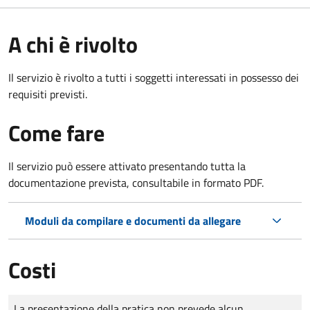
A chi è rivolto
Il servizio è rivolto a tutti i soggetti interessati in possesso dei
requisiti previsti.
Come fare
Il servizio può essere attivato presentando tutta la
documentazione prevista, consultabile in formato PDF.
Moduli da compilare e documenti da allegare
Costi
Tipo di pagamento
Importo
La presentazione della pratica non prevede alcun