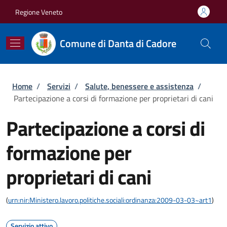
Salta al contenuto principale
Skip to footer content
Regione Veneto
Comune di Danta di Cadore
Briciole di pane
Home
/
Servizi
/
Salute, benessere e assistenza
/
Partecipazione a corsi di formazione per proprietari di cani
Partecipazione a corsi di
formazione per
proprietari di cani
(
urn:nir:Ministero.lavoro.politiche.sociali:ordinanza:2009-03-03~art1
)
Servizio attivo