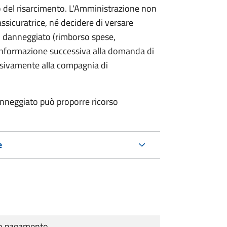
o del risarcimento. L'Amministrazione non
assicuratrice, né decidere di versare
 danneggiato (rimborso spese,
i informazione successiva alla domanda di
lusivamente alla compagnia di
anneggiato può proporre ricorso
e
cun pagamento