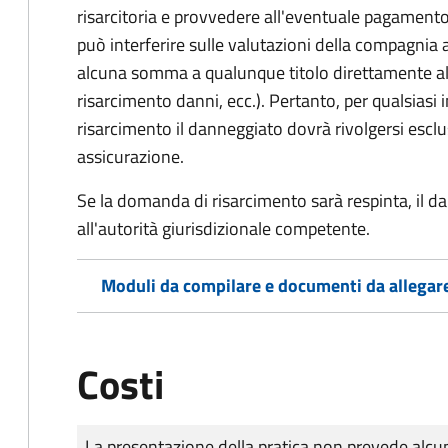
risarcitoria e provvedere all'eventuale pagament
può interferire sulle valutazioni della compagnia 
alcuna somma a qualunque titolo direttamente al
risarcimento danni, ecc.). Pertanto, per qualsias
risarcimento il danneggiato dovrà rivolgersi esc
assicurazione.
Se la domanda di risarcimento sarà respinta, il d
all'autorità giurisdizionale competente.
Moduli da compilare e documenti da allegar
Costi
Tipo di pagamento
Importo
La presentazione della pratica non prevede al