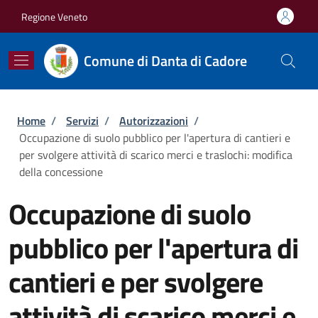
Salta al contenuto principale
Skip to footer content
Regione Veneto
Comune di Danta di Cadore
Briciole di pane
Home
/
Servizi
/
Autorizzazioni
/
Occupazione di suolo pubblico per l'apertura di cantieri e
per svolgere attività di scarico merci e traslochi: modifica
della concessione
Occupazione di suolo
pubblico per l'apertura di
cantieri e per svolgere
attività di scarico merci e