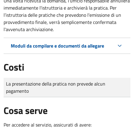
Una volta ricevuta la domanda, l'ufficio responsabile annullerà
immediatamente l'istruttoria e archivierà la pratica. Per
l’istruttoria delle pratiche che prevedono l'emissione di un
provvedimento finale, verrà semplicemente confermata
l'avvenuta archiviazione.
Moduli da compilare e documenti da allegare
Costi
Tipo di pagamento
Importo
La presentazione della pratica non prevede alcun
pagamento
Cosa serve
Per accedere al servizio, assicurati di avere: