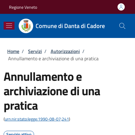
Salta al contenuto principale
Skip to footer content
Regione Veneto
Comune di Danta di Cadore
Briciole di pane
Home
/
Servizi
/
Autorizzazioni
/
Annullamento e archiviazione di una pratica
Annullamento e
archiviazione di una
pratica
(
urn:nir:stato:legge:1990-08-07;241
)
Servizio attivo