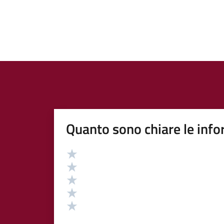
Quanto sono chiare le info
Valutazione
Valuta 5 stelle su 5
Valuta 4 stelle su 5
Valuta 3 stelle su 5
Valuta 2 stelle su 5
Valuta 1 stelle su 5