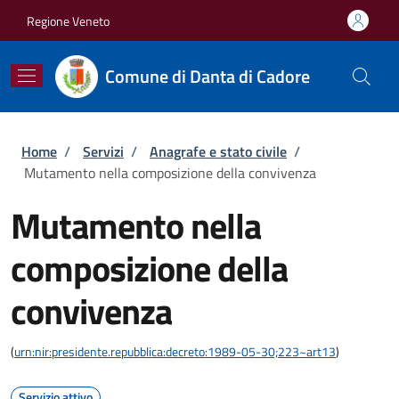
Salta al contenuto principale
Skip to footer content
Regione Veneto
Comune di Danta di Cadore
Briciole di pane
Home
/
Servizi
/
Anagrafe e stato civile
/
Mutamento nella composizione della convivenza
Mutamento nella
composizione della
convivenza
(
urn:nir:presidente.repubblica:decreto:1989-05-30;223~art13
)
Servizio attivo