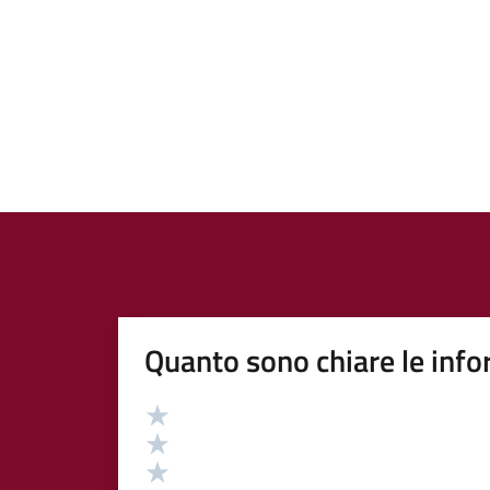
Quanto sono chiare le info
Valutazione
Valuta 5 stelle su 5
Valuta 4 stelle su 5
Valuta 3 stelle su 5