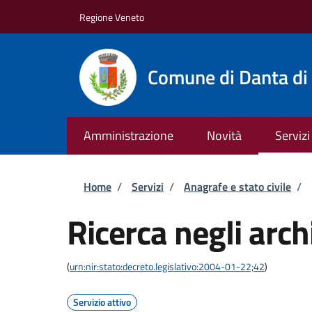
Salta al contenuto principale
Skip to footer content
Regione Veneto
Comune di Danta di
Amministrazione
Novità
Servizi
Briciole di pane
Home
/
Servizi
/
Anagrafe e stato civile
/
Ricerca negli archi
(
urn:nir:stato:decreto.legislativo:2004-01-22;42
)
Servizio attivo