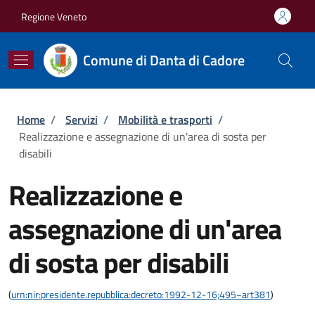
Salta al contenuto principale
Skip to footer content
Regione Veneto
Comune di Danta di Cadore
Briciole di pane
Home
/
Servizi
/
Mobilità e trasporti
/
Realizzazione e assegnazione di un'area di sosta per
disabili
Realizzazione e
assegnazione di un'area
di sosta per disabili
(
urn:nir:presidente.repubblica:decreto:1992-12-16;495~art381
)