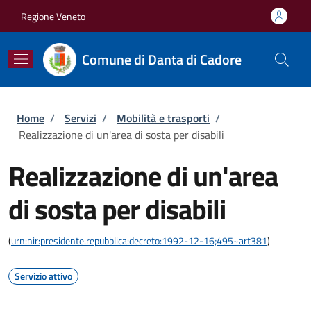
Salta al contenuto principale
Skip to footer content
Regione Veneto
Comune di Danta di Cadore
Briciole di pane
Home
/
Servizi
/
Mobilità e trasporti
/
Realizzazione di un'area di sosta per disabili
Realizzazione di un'area
di sosta per disabili
(
urn:nir:presidente.repubblica:decreto:1992-12-16;495~art381
)
Servizio attivo