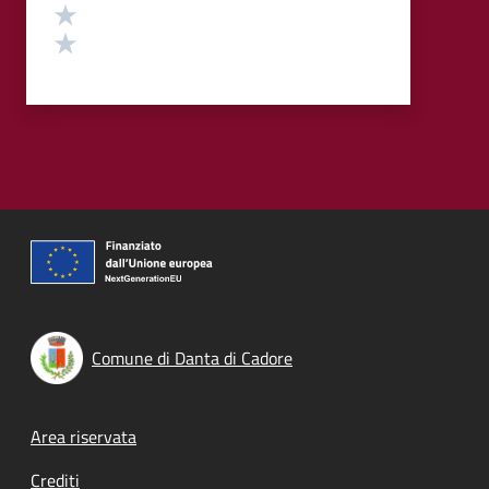
Valuta 2 stelle su 5
Valuta 1 stelle su 5
Comune di Danta di Cadore
Footer menu
Area riservata
Crediti