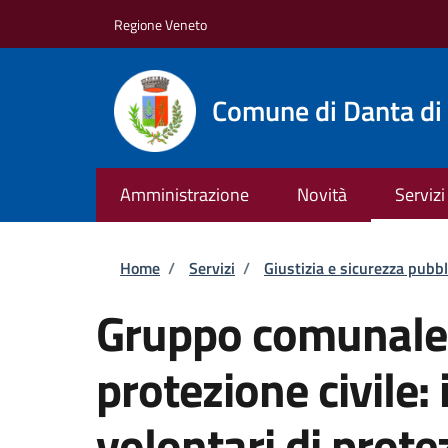
Salta al contenuto principale
Skip to footer content
Regione Veneto
Comune di Danta di
Amministrazione
Novità
Servizi
Briciole di pane
Home
/
Servizi
/
Giustizia e sicurezza pubbl
Gruppo comunale d
protezione civile:
volontari di prote