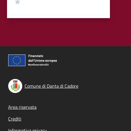
Valuta 1 stelle su 5
Comune di Danta di Cadore
Footer menu
Area riservata
Crediti
Informativa privacy