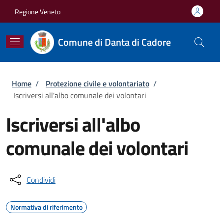
Salta al contenuto principale
Skip to footer content
Regione Veneto
Comune di Danta di Cadore
Briciole di pane
Home
/
Protezione civile e volontariato
/
Iscriversi all'albo comunale dei volontari
Iscriversi all'albo
comunale dei volontari
Condividi
Normativa di riferimento