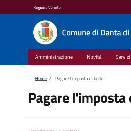
Salta al contenuto principale
Skip to footer content
Regione Veneto
Comune di Danta di
Amministrazione
Novità
Servizi
Briciole di pane
Home
/
Pagare l'imposta di bollo
Pagare l'imposta 