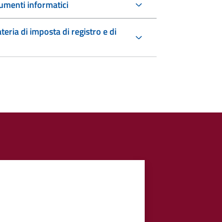
umenti informatici
teria di imposta di registro e di