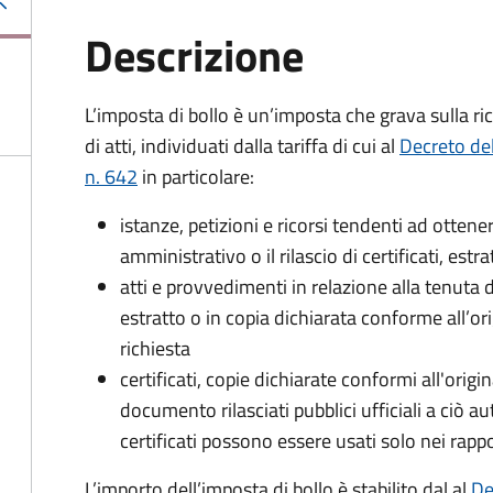
Descrizione
L’imposta di bollo è un’imposta che grava sulla ric
di atti, individuati dalla tariffa di cui al
Decreto de
n. 642
in particolare:
istanze, petizioni e ricorsi tendenti ad otte
amministrativo o il rilascio di certificati, estrat
atti e provvedimenti in relazione alla tenuta di
estratto o in copia dichiarata conforme all’or
richiesta
certificati, copie dichiarate conformi all'origi
documento rilasciati pubblici ufficiali a ciò aut
certificati possono essere usati solo nei rappor
L’importo dell’imposta di bollo è stabilito dal al
De