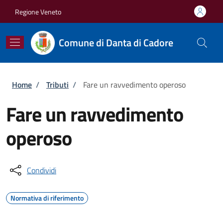
Salta al contenuto principale
Skip to footer content
Regione Veneto
Comune di Danta di Cadore
Briciole di pane
Home
/
Tributi
/
Fare un ravvedimento operoso
Fare un ravvedimento
operoso
Condividi
Normativa di riferimento