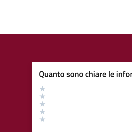
Quanto sono chiare le info
Valutazione
Valuta 5 stelle su 5
Valuta 4 stelle su 5
Valuta 3 stelle su 5
Valuta 2 stelle su 5
Valuta 1 stelle su 5