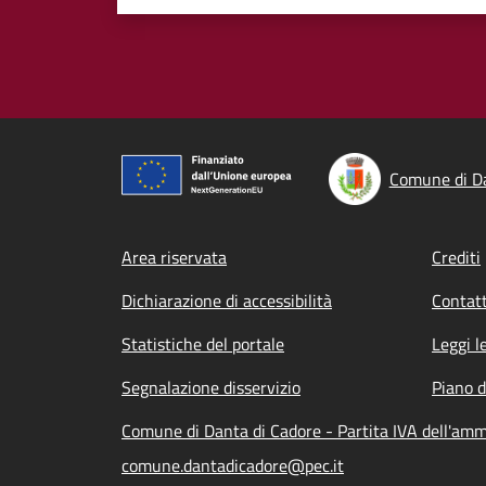
Comune di Da
Footer menu
Area riservata
Crediti
Dichiarazione di accessibilità
Contatt
Statistiche del portale
Leggi l
Segnalazione disservizio
Piano d
Comune di Danta di Cadore - Partita IVA dell'am
comune.dantadicadore@pec.it