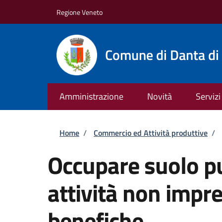
Salta al contenuto principale
Skip to footer content
Regione Veneto
Comune di Danta di
Amministrazione
Novità
Servizi
Briciole di pane
Home
/
Commercio ed Attività produttive
/
Occupare suolo pu
attività non impren
benefiche