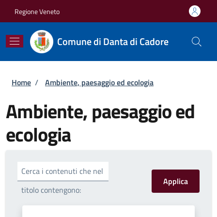
Salta al contenuto principale
Skip to footer content
Regione Veneto
Comune di Danta di Cadore
Briciole di pane
Home
/
Ambiente, paesaggio ed ecologia
Ambiente, paesaggio ed
ecologia
Cerca i contenuti che nel
titolo contengono: