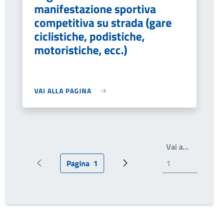
manifestazione sportiva
competitiva su strada (gare
ciclistiche, podistiche,
motoristiche, ecc.)
VAI ALLA PAGINA
Write th
Vai a…
Pagina
1
Pagina precedente
Pagina attuale
Prossima pagina