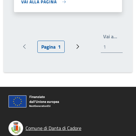
VAI ALLA PAGINA
Write th
Vai a…
Pagina
1
Pagina precedente
Pagina attuale
Prossima pagina
Comune di Danta di Cadore