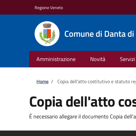
Salta al contenuto principale
Skip to footer content
Regione Veneto
Comune di Danta di
Amministrazione
Novità
Servizi
Briciole di pane
Home
/
Copia dell'atto costitutivo e statuto re
Copia dell'atto cos
È necessario allegare il documento Copia dell'att