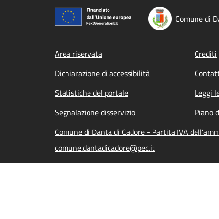
Comune di Da
Footer menu
Area riservata
Crediti
Dichiarazione di accessibilità
Contatt
Statistiche del portale
Leggi l
Segnalazione disservizio
Piano d
Comune di Danta di Cadore - Partita IVA dell'am
comune.dantadicadore@pec.it