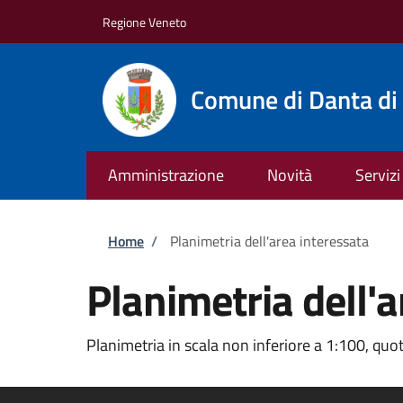
Salta al contenuto principale
Skip to footer content
Regione Veneto
Comune di Danta di
Amministrazione
Novità
Servizi
Briciole di pane
Home
/
Planimetria dell'area interessata
Planimetria dell'a
Planimetria in scala non inferiore a 1:100, quot