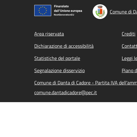
Comune di Da
Footer menu
Area riservata
Crediti
Dichiarazione di accessibilità
Contatt
Statistiche del portale
Leggi l
Segnalazione disservizio
Piano d
Comune di Danta di Cadore - Partita IVA dell'am
comune.dantadicadore@pec.it