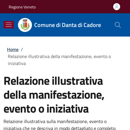
Salta al contenuto principale
Skip to footer content
Regione Veneto
Comune di Danta di Cadore
Briciole di pane
Home
/
Relazione illustrativa della manifestazione, evento o
iniziativa
Relazione illustrativa
della manifestazione,
evento o iniziativa
Relazione illustrativa sulla manifestazione, evento o
iniziativa che ne descriva in modo dettagliato e completo: