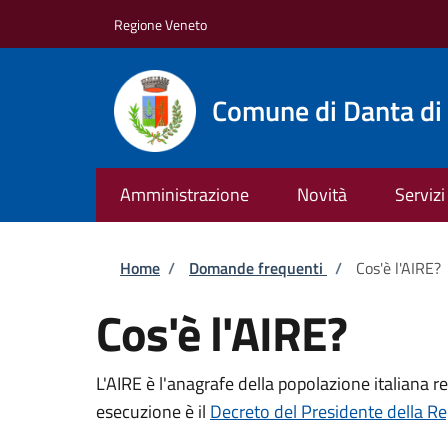
Salta al contenuto principale
Skip to footer content
Regione Veneto
Comune di Danta di
Amministrazione
Novità
Servizi
Briciole di pane
Home
/
Domande frequenti
/
Cos'è l'AIRE?
Cos'è l'AIRE?
L'AIRE è l'anagrafe della popolazione italiana re
esecuzione è il
Decreto del Presidente della R