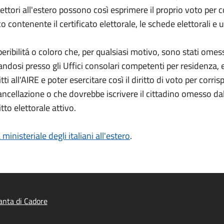
 elettori all'estero possono così esprimere il proprio voto per 
co contenente il certificato elettorale, le schede elettorali e
rreperibilitá o coloro che, per qualsiasi motivo, sono stati omes
dosi presso gli Uffici consolari competenti per residenza, 
ti all'AIRE e poter esercitare così il diritto di voto per corr
cellazione o che dovrebbe iscrivere il cittadino omesso dall'
to elettorale attivo.
 ministeriale degli italiani all'estero
.
nta di Cadore