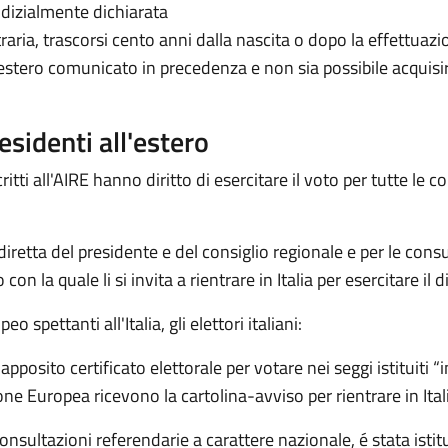
dizialmente dichiarata
traria, trascorsi cento anni dalla nascita o dopo la effettuaz
ll’estero comunicato in precedenza e non sia possibile acquis
 residenti all'estero
ritti all'AIRE hanno diritto di esercitare il voto per tutte le c
iretta del presidente e del consiglio regionale e per le consul
on la quale li si invita a rientrare in Italia per esercitare il di
spettanti all'Italia, gli elettori italiani:
posito certificato elettorale per votare nei seggi istituiti “
ne Europea ricevono la cartolina-avviso per rientrare in Ital
consultazioni referendarie a carattere nazionale, é stata istit