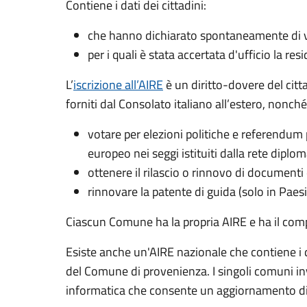
Contiene i dati dei cittadini:
che hanno dichiarato spontaneamente di vol
per i quali è stata accertata d'ufficio la res
L’
iscrizione all’AIRE
è un diritto-dovere del citt
forniti dal Consolato italiano all’estero, nonché p
votare per elezioni politiche e referendum 
europeo nei seggi istituiti dalla rete dipl
ottenere il rilascio o rinnovo di documenti 
rinnovare la patente di guida (solo in Paes
Ciascun Comune ha la propria AIRE e ha il comp
Esiste anche un'AIRE nazionale­ che contiene i da
del Comune di provenienza. I singoli comuni inv
informatica che consente un aggiornamento dire