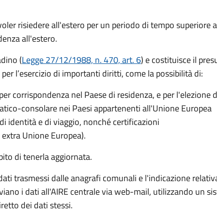
er risiedere all'estero per un periodo di tempo superiore a
idenza all'estero.
adino (
Legge 27/12/1988, n. 470, art. 6
) e costituisce il pre
er l’esercizio di importanti diritti, come la possibilità di:
per corrispondenza nel Paese di residenza, e per l'elezione d
omatico-consolare nei Paesi appartenenti all'Unione Europea
di identità e di viaggio, nonché certificazioni
i extra Unione Europea).
ito di tenerla aggiornata.
ti trasmessi dalle anagrafi comunali e l'indicazione relativa al
iano i dati all'AIRE centrale via web-mail, utilizzando un s
tto dei dati stessi.