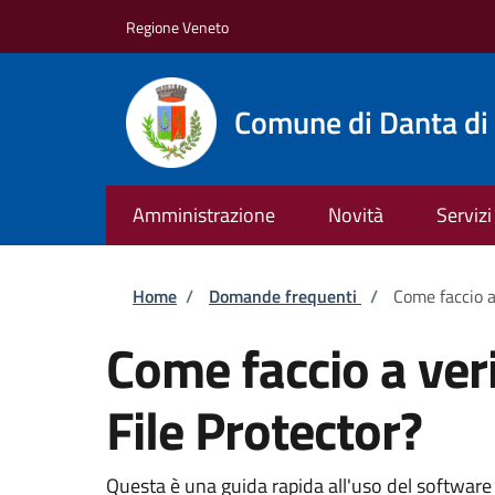
Salta al contenuto principale
Skip to footer content
Regione Veneto
Comune di Danta di
Amministrazione
Novità
Servizi
Briciole di pane
Home
/
Domande frequenti
/
Come faccio a
Come faccio a ver
File Protector?
Questa è una guida rapida all'uso del software D