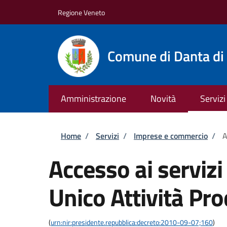
Salta al contenuto principale
Skip to footer content
Regione Veneto
Comune di Danta di
Amministrazione
Novità
Servizi
Briciole di pane
Home
/
Servizi
/
Imprese e commercio
/
A
Accesso ai servizi
Unico Attività Pro
(
urn:nir:presidente.repubblica:decreto:2010-09-07;160
)