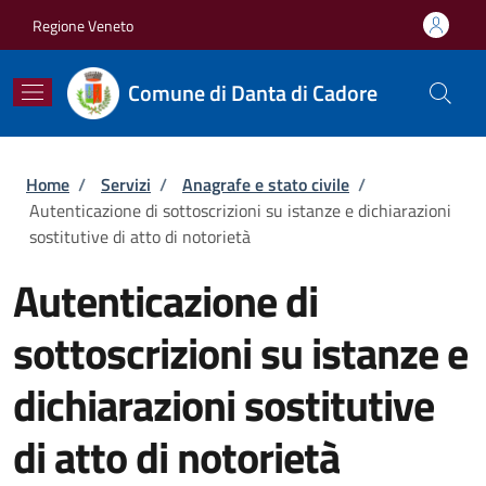
Salta al contenuto principale
Skip to footer content
Regione Veneto
Comune di Danta di Cadore
Briciole di pane
Home
/
Servizi
/
Anagrafe e stato civile
/
Autenticazione di sottoscrizioni su istanze e dichiarazioni
sostitutive di atto di notorietà
Autenticazione di
sottoscrizioni su istanze e
dichiarazioni sostitutive
di atto di notorietà