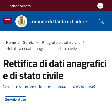
Salta al contenuto principale
Skip to footer content
Regione Veneto
Comune di Danta di Cadore
Briciole di pane
Home
/
Servizi
/
Anagrafe e stato civile
/
Rettifica di dati anagrafici e di stato civile
Rettifica di dati anagrafici
e di stato civile
(
urn:nir:presidente.repubblica:decreto:2000-11-03;396~art98
)
Servizio attivo