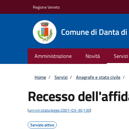
Salta al contenuto principale
Skip to footer content
Regione Veneto
Comune di Danta di
Amministrazione
Novità
Servizi
Briciole di pane
Home
/
Servizi
/
Anagrafe e stato civile
/
Recesso dell'affi
(
urn:nir:stato:legge:2001-03-30;130
)
Servizio attivo