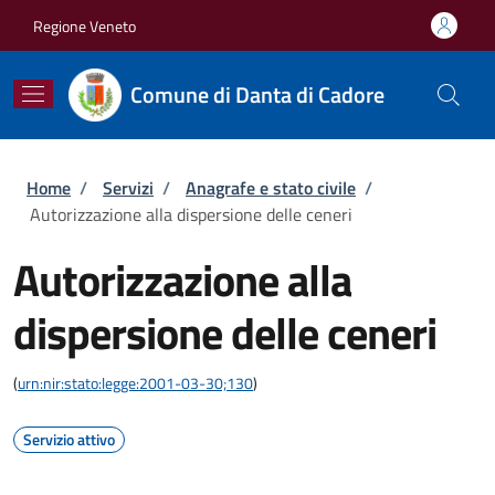
Salta al contenuto principale
Skip to footer content
Regione Veneto
Comune di Danta di Cadore
Briciole di pane
Home
/
Servizi
/
Anagrafe e stato civile
/
Autorizzazione alla dispersione delle ceneri
Autorizzazione alla
dispersione delle ceneri
(
urn:nir:stato:legge:2001-03-30;130
)
Servizio attivo