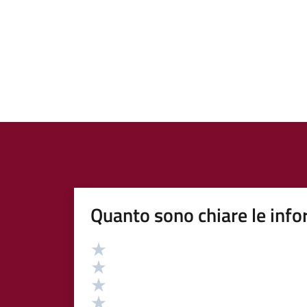
Quanto sono chiare le info
Valutazione
Valuta 5 stelle su 5
Valuta 4 stelle su 5
Valuta 3 stelle su 5
Valuta 2 stelle su 5