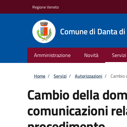
Salta al contenuto principale
Skip to footer content
Regione Veneto
Comune di Danta di
Amministrazione
Novità
Servizi
Briciole di pane
Home
/
Servizi
/
Autorizzazioni
/
Cambio d
Cambio della domi
comunicazioni rel
procedimento