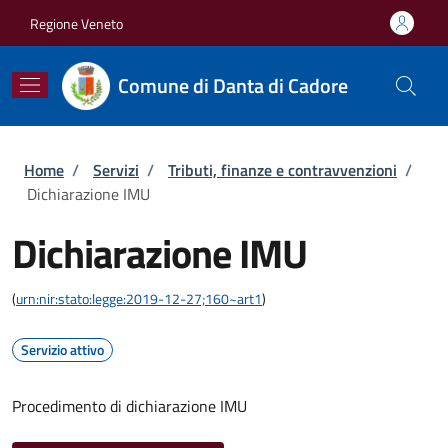
Salta al contenuto principale
Skip to footer content
Regione Veneto
Comune di Danta di Cadore
Briciole di pane
Home
/
Servizi
/
Tributi, finanze e contravvenzioni
/
Dichiarazione IMU
Dichiarazione IMU
(
urn:nir:stato:legge:2019-12-27;160~art1
)
Servizio attivo
Procedimento di dichiarazione IMU