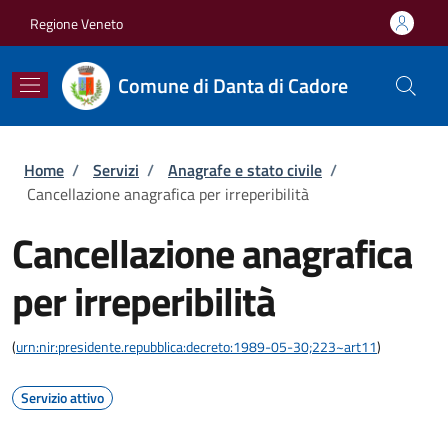
Salta al contenuto principale
Skip to footer content
Regione Veneto
Comune di Danta di Cadore
Briciole di pane
Home
/
Servizi
/
Anagrafe e stato civile
/
Cancellazione anagrafica per irreperibilità
Cancellazione anagrafica
per irreperibilità
(
urn:nir:presidente.repubblica:decreto:1989-05-30;223~art11
)
Servizio attivo