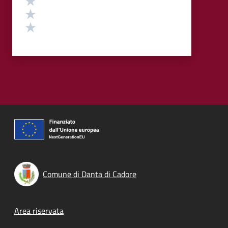
Valuta 2 stelle su 5
Valuta 1 stelle su 5
Comune di Danta di Cadore
Footer menu
Area riservata