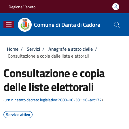
Salta al contenuto principale
Skip to footer content
Regione Veneto
Comune di Danta di Cadore
Briciole di pane
Home
/
Servizi
/
Anagrafe e stato civile
/
Consultazione e copia delle liste elettorali
Consultazione e copia
delle liste elettorali
(
urn:nir:stato:decreto.legislativo:2003-06-30;196~art177
)
Servizio attivo