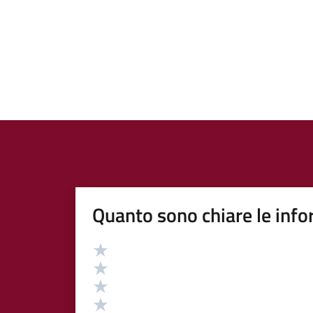
Quanto sono chiare le info
Valutazione
Valuta 5 stelle su 5
Valuta 4 stelle su 5
Valuta 3 stelle su 5
Valuta 2 stelle su 5