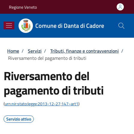
Salta al contenuto principale
Skip to footer content
Regione Veneto
Comune di Danta di Cadore
Briciole di pane
Home
/
Servizi
/
Tributi, finanze e contravvenzioni
/
Riversamento del pagamento di tributi
Riversamento del
pagamento di tributi
(
urn:nir:stato:legge:2013-12-27;147~art1
)
Servizio attivo