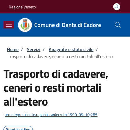
Salta al contenuto principale
Skip to footer content
Regione Veneto
Comune di Danta di Cadore
Briciole di pane
Home
/
Servizi
/
Anagrafe e stato civile
/
Trasporto di cadavere, ceneri o resti mortali all'estero
Trasporto di cadavere,
ceneri o resti mortali
all'estero
(
urn:nir:presidente.repubblica:decreto:1990-09-10;285
)
Servizio attivo