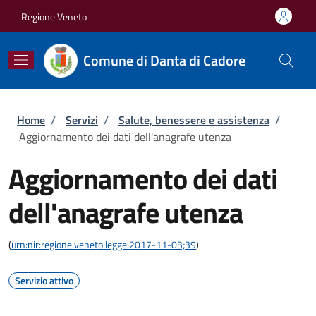
Salta al contenuto principale
Skip to footer content
Regione Veneto
Comune di Danta di Cadore
Briciole di pane
Home
/
Servizi
/
Salute, benessere e assistenza
/
Aggiornamento dei dati dell'anagrafe utenza
Aggiornamento dei dati
dell'anagrafe utenza
(
urn:nir:regione.veneto:legge:2017-11-03;39
)
Servizio attivo