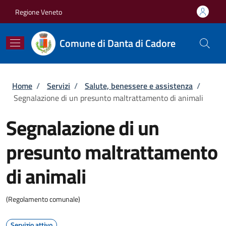
Salta al contenuto principale
Skip to footer content
Regione Veneto
Comune di Danta di Cadore
Briciole di pane
Home
/
Servizi
/
Salute, benessere e assistenza
/
Segnalazione di un presunto maltrattamento di animali
Segnalazione di un
presunto maltrattamento
di animali
(Regolamento comunale)
Servizio attivo