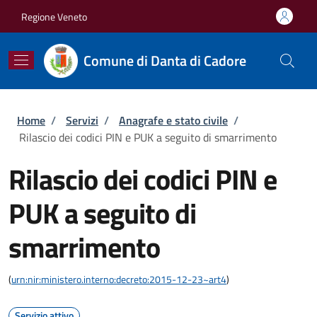
Salta al contenuto principale
Skip to footer content
Regione Veneto
Comune di Danta di Cadore
Briciole di pane
Home
/
Servizi
/
Anagrafe e stato civile
/
Rilascio dei codici PIN e PUK a seguito di smarrimento
Rilascio dei codici PIN e
PUK a seguito di
smarrimento
(
urn:nir:ministero.interno:decreto:2015-12-23~art4
)
Servizio attivo