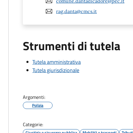
comune.dantadicadore@pec.it
rag.danta@cmcs.it
Strumenti di tutela
Tutela amministrativa
Tutela giurisdizionale
Argomenti:
Polizia
Categorie:
Giustizia e sicurezza pubblica
Mobilità e trasporti
Tribut