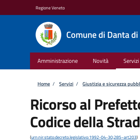
Salta al contenuto principale
Skip to footer content
Regione Veneto
Comune di Danta di
Amministrazione
Novità
Servizi
Briciole di pane
Home
/
Servizi
/
Giustizia e sicurezza pubbl
Ricorso al Prefett
Codice della Stra
(
urn:nir:stato:decreto.legislativo:1992-04-30;285~art203
)