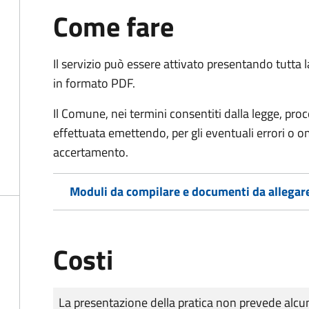
Come fare
Il servizio può essere attivato presentando tutta
in formato PDF.
Il Comune, nei termini consentiti dalla legge, pr
effettuata emettendo, per gli eventuali errori o 
accertamento.
Moduli da compilare e documenti da allegar
Costi
Tipo di pagamento
Importo
La presentazione della pratica non prevede al