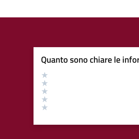
Quanto sono chiare le info
Valutazione
Valuta 5 stelle su 5
Valuta 4 stelle su 5
Valuta 3 stelle su 5
Valuta 2 stelle su 5
Valuta 1 stelle su 5